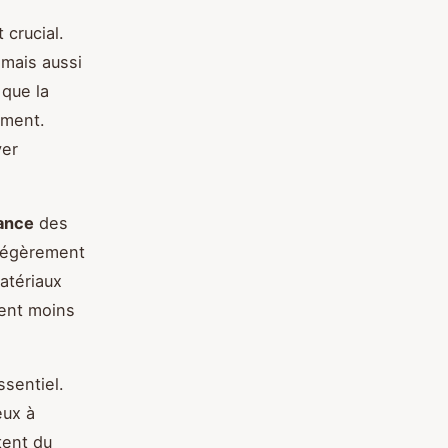
 crucial.
mais aussi
 que la
ement.
yer
ance
des
 légèrement
matériaux
tent moins
ssentiel.
eux à
tent du