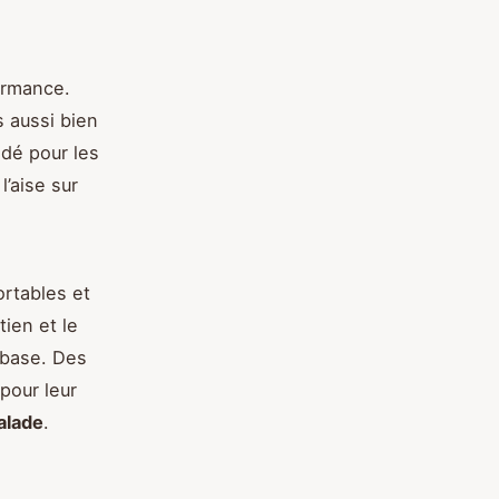
ormance.
 aussi bien
dé pour les
l’aise sur
ortables et
tien et le
e base. Des
pour leur
alade
.