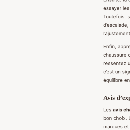
essayer le
Toutefois, 
d’escalade,
l’ajustement
Enfin, appr
chaussure d
ressentez u
c’est un si
équilibre e
Avis d’ex
Les
avis c
bon choix. 
marques et 