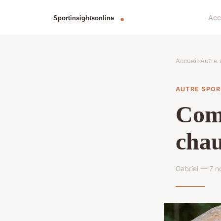
Acc
Accueil
›
Autre 
AUTRE SPOR
Comm
chau
Gabriel — 7 