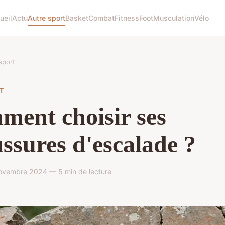
ueil
Actu
Autre sport
Basket
Combat
Fitness
Foot
Musculation
Vélo
sport
T
ent choisir ses
ssures d'escalade ?
novembre 2024 — 5 min de lecture