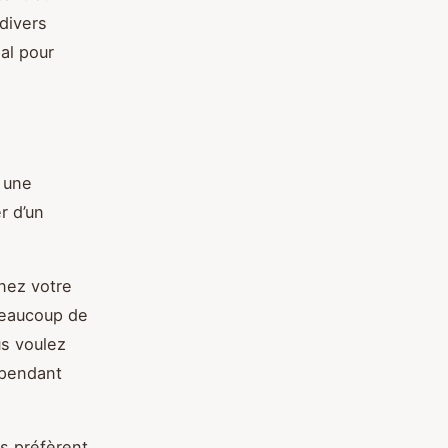
 divers
al pour
 une
r d’un
nez votre
Beaucoup de
us voulez
 pendant
ns préfèrent