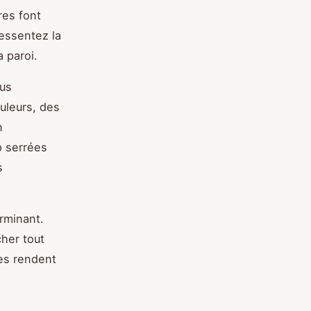
res font
ressentez la
 paroi.
ous
uleurs, des
n
p serrées
s
rminant.
her tout
es rendent