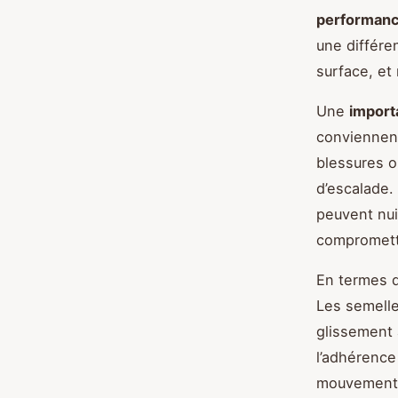
performanc
une différe
surface, et
Une
import
conviennent
blessures o
d’escalade.
peuvent nui
compromett
En termes d
Les semelle
glissement 
l’adhérence
mouvement