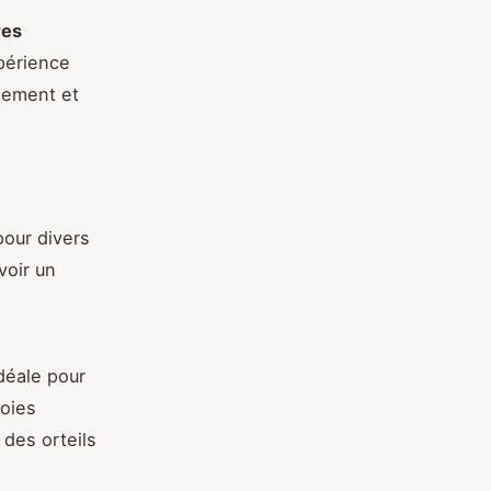
res
périence
idement et
pour divers
voir un
déale pour
voies
des orteils