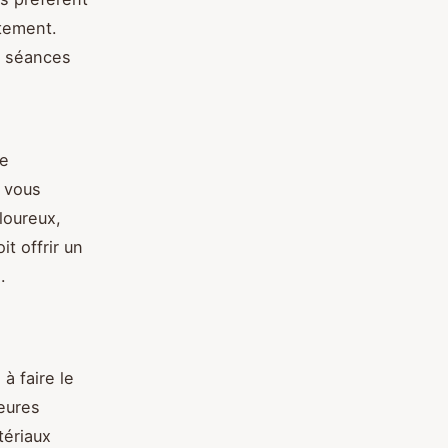
stement.
s séances
ne
i vous
loureux,
t offrir un
.
à faire le
eures
tériaux