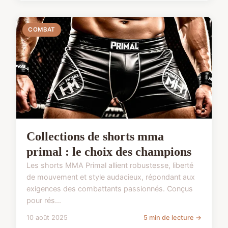
COMBAT
Collections de shorts mma
primal : le choix des champions
Les shorts MMA Primal allient robustesse, liberté
de mouvement et style audacieux, répondant aux
exigences des combattants passionnés. Conçus
pour rés...
10 août 2025
5 min de lecture →